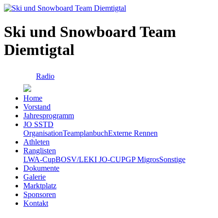
Ski und Snowboard Team
Diemtigtal
Radio
Home
Vorstand
Jahresprogramm
JO SSTD
Organisation
Teamplanbuch
Externe Rennen
Athleten
Ranglisten
LWA-Cup
BOSV/LEKI JO-CUP
GP Migros
Sonstige
Dokumente
Galerie
Marktplatz
Sponsoren
Kontakt