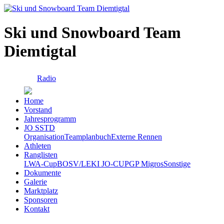
Ski und Snowboard Team
Diemtigtal
Radio
Home
Vorstand
Jahresprogramm
JO SSTD
Organisation
Teamplanbuch
Externe Rennen
Athleten
Ranglisten
LWA-Cup
BOSV/LEKI JO-CUP
GP Migros
Sonstige
Dokumente
Galerie
Marktplatz
Sponsoren
Kontakt