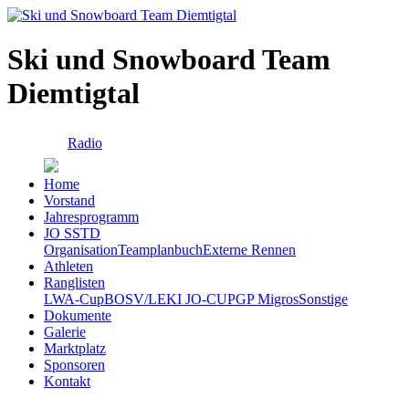
Ski und Snowboard Team
Diemtigtal
Radio
Home
Vorstand
Jahresprogramm
JO SSTD
Organisation
Teamplanbuch
Externe Rennen
Athleten
Ranglisten
LWA-Cup
BOSV/LEKI JO-CUP
GP Migros
Sonstige
Dokumente
Galerie
Marktplatz
Sponsoren
Kontakt