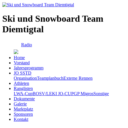
Ski und Snowboard Team
Diemtigtal
Radio
Home
Vorstand
Jahresprogramm
JO SSTD
Organisation
Teamplanbuch
Externe Rennen
Athleten
Ranglisten
LWA-Cup
BOSV/LEKI JO-CUP
GP Migros
Sonstige
Dokumente
Galerie
Marktplatz
Sponsoren
Kontakt