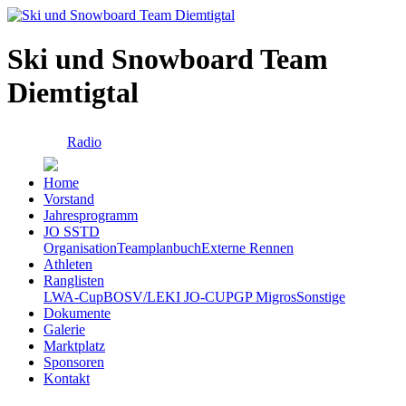
Ski und Snowboard Team
Diemtigtal
Radio
Home
Vorstand
Jahresprogramm
JO SSTD
Organisation
Teamplanbuch
Externe Rennen
Athleten
Ranglisten
LWA-Cup
BOSV/LEKI JO-CUP
GP Migros
Sonstige
Dokumente
Galerie
Marktplatz
Sponsoren
Kontakt