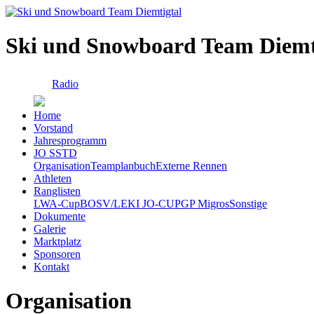
Ski und Snowboard Team Diemt
Radio
Home
Vorstand
Jahresprogramm
JO SSTD
Organisation
Teamplanbuch
Externe Rennen
Athleten
Ranglisten
LWA-Cup
BOSV/LEKI JO-CUP
GP Migros
Sonstige
Dokumente
Galerie
Marktplatz
Sponsoren
Kontakt
Organisation