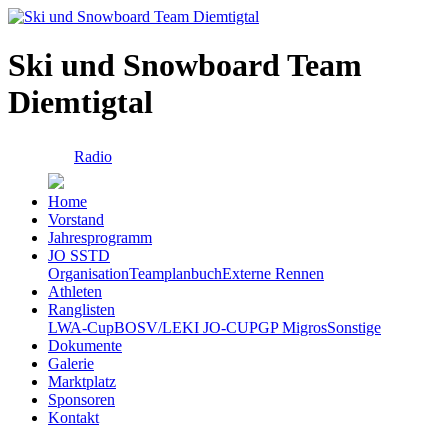
Ski und Snowboard Team
Diemtigtal
Radio
Home
Vorstand
Jahresprogramm
JO SSTD
Organisation
Teamplanbuch
Externe Rennen
Athleten
Ranglisten
LWA-Cup
BOSV/LEKI JO-CUP
GP Migros
Sonstige
Dokumente
Galerie
Marktplatz
Sponsoren
Kontakt