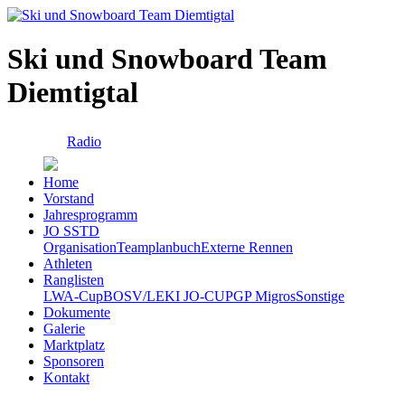
Ski und Snowboard Team
Diemtigtal
Radio
Home
Vorstand
Jahresprogramm
JO SSTD
Organisation
Teamplanbuch
Externe Rennen
Athleten
Ranglisten
LWA-Cup
BOSV/LEKI JO-CUP
GP Migros
Sonstige
Dokumente
Galerie
Marktplatz
Sponsoren
Kontakt