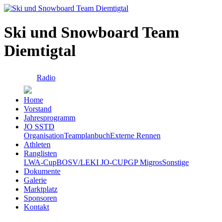
Ski und Snowboard Team
Diemtigtal
Radio
Home
Vorstand
Jahresprogramm
JO SSTD
Organisation
Teamplanbuch
Externe Rennen
Athleten
Ranglisten
LWA-Cup
BOSV/LEKI JO-CUP
GP Migros
Sonstige
Dokumente
Galerie
Marktplatz
Sponsoren
Kontakt