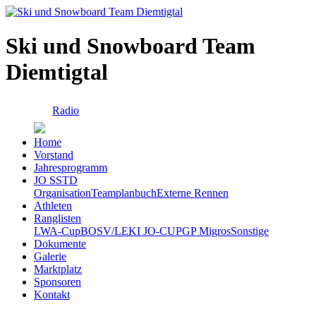
Ski und Snowboard Team
Diemtigtal
Radio
Home
Vorstand
Jahresprogramm
JO SSTD
Organisation
Teamplanbuch
Externe Rennen
Athleten
Ranglisten
LWA-Cup
BOSV/LEKI JO-CUP
GP Migros
Sonstige
Dokumente
Galerie
Marktplatz
Sponsoren
Kontakt