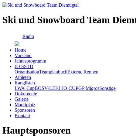
Ski und Snowboard Team Diemt
Radio
Home
Vorstand
Jahresprogramm
JO SSTD
Organisation
Teamplanbuch
Externe Rennen
Athleten
Ranglisten
LWA-Cup
BOSV/LEKI JO-CUP
GP Migros
Sonstige
Dokumente
Galerie
Marktplatz
Sponsoren
Kontakt
Hauptsponsoren