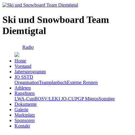
Ski und Snowboard Team
Diemtigtal
Radio
Home
Vorstand
Jahresprogramm
JO SSTD
Organisation
Teamplanbuch
Externe Rennen
Athleten
Ranglisten
LWA-Cup
BOSV/LEKI JO-CUP
GP Migros
Sonstige
Dokumente
Galerie
Marktplatz
Sponsoren
Kontakt