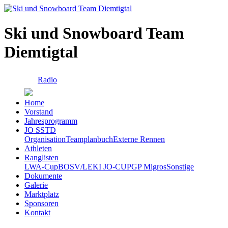
Ski und Snowboard Team
Diemtigtal
Radio
Home
Vorstand
Jahresprogramm
JO SSTD
Organisation
Teamplanbuch
Externe Rennen
Athleten
Ranglisten
LWA-Cup
BOSV/LEKI JO-CUP
GP Migros
Sonstige
Dokumente
Galerie
Marktplatz
Sponsoren
Kontakt