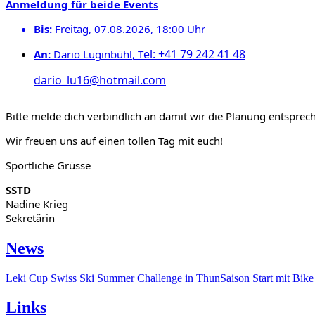
Anmeldung
für beide Events
Bis:
Freitag, 07.08.2026, 18:00 Uhr
el: +41 79 242 41 48
An:
Dario Luginbühl
, T
dario_lu16@hotmail.com
Bitte melde dich verbindlich an damit wir die Planung entspre
Wir freuen uns auf einen tollen Tag mit euch!
Sportliche Grüsse
SSTD
Nadine Krieg
Sekretärin
News
Leki Cup
Swiss Ski Summer Challenge in Thun
Saison Start mit Bik
Links