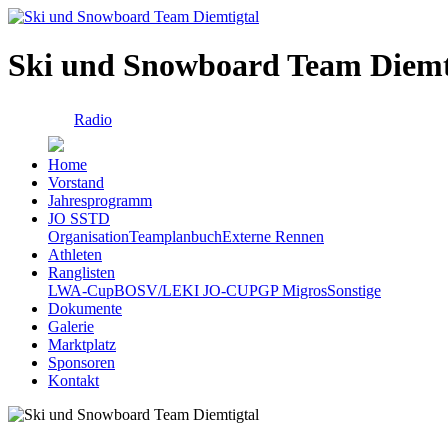
Ski und Snowboard Team Diemt
Radio
Home
Vorstand
Jahresprogramm
JO SSTD
Organisation
Teamplanbuch
Externe Rennen
Athleten
Ranglisten
LWA-Cup
BOSV/LEKI JO-CUP
GP Migros
Sonstige
Dokumente
Galerie
Marktplatz
Sponsoren
Kontakt