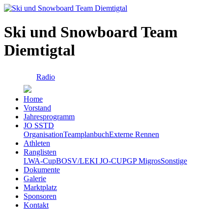
Ski und Snowboard Team
Diemtigtal
Radio
Home
Vorstand
Jahresprogramm
JO SSTD
Organisation
Teamplanbuch
Externe Rennen
Athleten
Ranglisten
LWA-Cup
BOSV/LEKI JO-CUP
GP Migros
Sonstige
Dokumente
Galerie
Marktplatz
Sponsoren
Kontakt