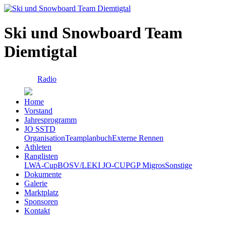
Ski und Snowboard Team
Diemtigtal
Radio
Home
Vorstand
Jahresprogramm
JO SSTD
Organisation
Teamplanbuch
Externe Rennen
Athleten
Ranglisten
LWA-Cup
BOSV/LEKI JO-CUP
GP Migros
Sonstige
Dokumente
Galerie
Marktplatz
Sponsoren
Kontakt