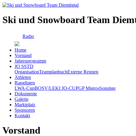
Ski und Snowboard Team Diemt
Radio
Home
Vorstand
Jahresprogramm
JO SSTD
Organisation
Teamplanbuch
Externe Rennen
Athleten
Ranglisten
LWA-Cup
BOSV/LEKI JO-CUP
GP Migros
Sonstige
Dokumente
Galerie
Marktplatz
Sponsoren
Kontakt
Vorstand