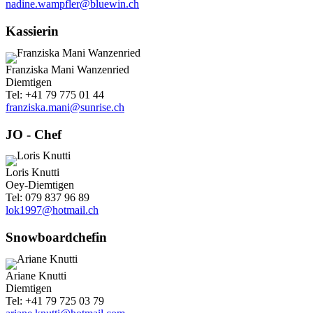
nadine.wampfler@bluewin.ch
Kassierin
Franziska Mani Wanzenried
Diemtigen
Tel: +41 79 775 01 44
franziska.mani@sunrise.ch
JO - Chef
Loris Knutti
Oey-Diemtigen
Tel: 079 837 96 89
lok1997@hotmail.ch
Snowboardchefin
Ariane Knutti
Diemtigen
Tel: +41 79 725 03 79