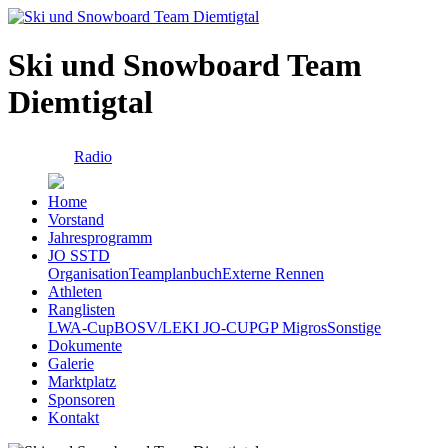
Ski und Snowboard Team
Diemtigtal
Radio
Home
Vorstand
Jahresprogramm
JO SSTD
Organisation
Teamplanbuch
Externe Rennen
Athleten
Ranglisten
LWA-Cup
BOSV/LEKI JO-CUP
GP Migros
Sonstige
Dokumente
Galerie
Marktplatz
Sponsoren
Kontakt