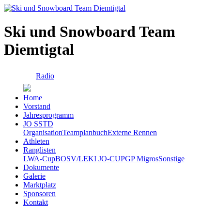
Ski und Snowboard Team
Diemtigtal
Radio
Home
Vorstand
Jahresprogramm
JO SSTD
Organisation
Teamplanbuch
Externe Rennen
Athleten
Ranglisten
LWA-Cup
BOSV/LEKI JO-CUP
GP Migros
Sonstige
Dokumente
Galerie
Marktplatz
Sponsoren
Kontakt