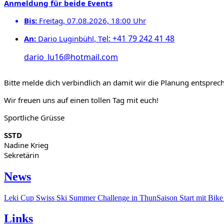
Anmeldung
für beide Events
Bis:
Freitag, 07.08.2026, 18:00 Uhr
el: +41 79 242 41 48
An:
Dario Luginbühl
, T
dario_lu16@hotmail.com
Bitte melde dich verbindlich an damit wir die Planung entspre
Wir freuen uns auf einen tollen Tag mit euch!
Sportliche Grüsse
SSTD
Nadine Krieg
Sekretärin
News
Leki Cup
Swiss Ski Summer Challenge in Thun
Saison Start mit Bik
Links