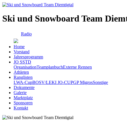
Ski und Snowboard Team Diemt
Radio
Home
Vorstand
Jahresprogramm
JO SSTD
Organisation
Teamplanbuch
Externe Rennen
Athleten
Ranglisten
LWA-Cup
BOSV/LEKI JO-CUP
GP Migros
Sonstige
Dokumente
Galerie
Marktplatz
Sponsoren
Kontakt