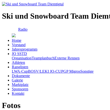
Ski und Snowboard Team Diemt
Radio
Home
Vorstand
Jahresprogramm
JO SSTD
Organisation
Teamplanbuch
Externe Rennen
Athleten
Ranglisten
LWA-Cup
BOSV/LEKI JO-CUP
GP Migros
Sonstige
Dokumente
Galerie
Marktplatz
Sponsoren
Kontakt
Fotos