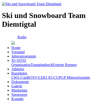
Ski und Snowboard Team
Diemtigtal
Radio
Home
Vorstand
Jahresprogramm
JO SSTD
Organisation
Teamplanbuch
Externe Rennen
Athleten
Ranglisten
LWA-Cup
BOSV/LEKI JO-CUP
GP Migros
Sonstige
Dokumente
Galerie
Marktplatz
Sponsoren
Kontakt