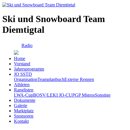
Ski und Snowboard Team
Diemtigtal
Radio
Home
Vorstand
Jahresprogramm
JO SSTD
Organisation
Teamplanbuch
Externe Rennen
Athleten
Ranglisten
LWA-Cup
BOSV/LEKI JO-CUP
GP Migros
Sonstige
Dokumente
Galerie
Marktplatz
Sponsoren
Kontakt