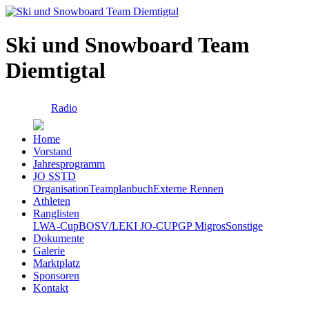
Ski und Snowboard Team
Diemtigtal
Radio
Home
Vorstand
Jahresprogramm
JO SSTD
Organisation
Teamplanbuch
Externe Rennen
Athleten
Ranglisten
LWA-Cup
BOSV/LEKI JO-CUP
GP Migros
Sonstige
Dokumente
Galerie
Marktplatz
Sponsoren
Kontakt