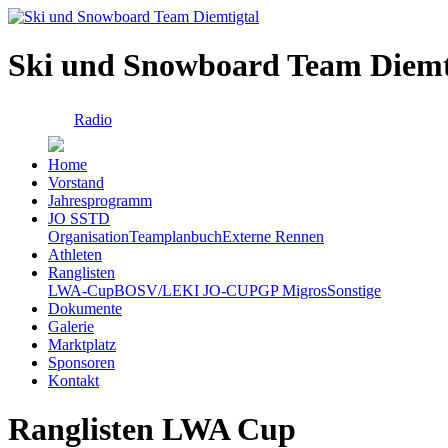
Ski und Snowboard Team Diemt
Radio
Home
Vorstand
Jahresprogramm
JO SSTD
Organisation
Teamplanbuch
Externe Rennen
Athleten
Ranglisten
LWA-Cup
BOSV/LEKI JO-CUP
GP Migros
Sonstige
Dokumente
Galerie
Marktplatz
Sponsoren
Kontakt
Ranglisten LWA Cup